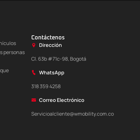
Contáctenos
hículos
Dirección
as personas
Cl. 63b #71c-98, Bogotá
 que
WhatsApp
318 359 4258
Correo Electrónico
Servicioalcliente@wmobility.com.co